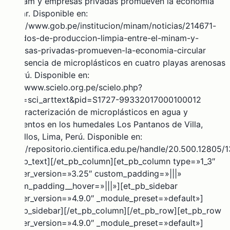
el Minam y empresas privadas promueven la economía
circular. Disponible en:
https://www.gob.pe/institucion/minam/noticias/214671-
acuerdos-de-produccion-limpia-entre-el-minam-y-
empresas-privadas-promueven-la-economia-circular
(4)Presencia de microplásticos en cuatro playas arenosas
de Perú. Disponible en:
http://www.scielo.org.pe/scielo.php?
script=sci_arttext&pid=S1727-99332017000100012
(5) Caracterización de microplásticos en agua y
sedimentos en los humedales Los Pantanos de Villa,
Chorrillos, Lima, Perú. Disponible en:
https://repositorio.cientifica.edu.pe/handle/20.500.12805/
[/et_pb_text][/et_pb_column][et_pb_column type=»1_3″
_builder_version=»3.25″ custom_padding=»|||»
custom_padding__hover=»|||»][et_pb_sidebar
_builder_version=»4.9.0″ _module_preset=»default»]
[/et_pb_sidebar][/et_pb_column][/et_pb_row][et_pb_row
_builder_version=»4.9.0″ _module_preset=»default»]