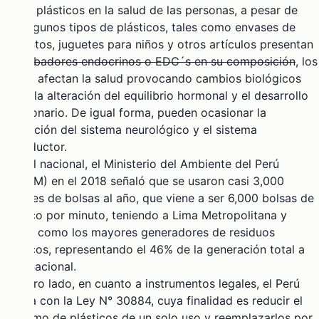
de los plásticos en la salud de las personas, a pesar de
que algunos tipos de plásticos, tales como envases de
alimentos, juguetes para niños y otros artículos presentan
perturbadores endocrinos o EDC´s en su composición
, los
cuales afectan la salud provocando cambios biológicos
como la alteración del equilibrio hormonal y el desarrollo
embrionario. De igual forma, pueden ocasionar la
afectación del sistema neurológico y el sistema
reproductor.
A nivel nacional, el Ministerio del Ambiente del Perú
(MINAM) en el 2018 señaló que se usaron casi 3,000
millones de bolsas al año, que viene a ser 6,000 bolsas de
plástico por minuto, teniendo a Lima Metropolitana y
Callao como los mayores generadores de residuos
plásticos, representando el 46% de la generación total a
nivel nacional.
Por otro lado, en cuanto a instrumentos legales, el Perú
cuenta con la
Ley N° 30884
,
cuya finalidad es reducir el
consumo de plásticos de
un solo uso y reemplazarlos por