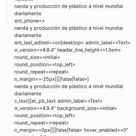
La demanda y producción de plástico a nivel mundial
Sector
Gestión
crece diariamente
CONTACTO
Público
de
» content_phone=»
Residuos
La demanda y producción de plástico a nivel mundial
Sólidos
Sector
crece diariamente
Privado
» content_last_edited=»on|desktop» admin_label=»Text»
Finanzas
_builder_version=»4.9.4″ header_line_height=»1.3em»
Sostenibles
ONGs
background_size=»initial»
background_position=»top_left»
Instrumentos
Operadores
background_repeat=»repeat»
y
de
custom_margin=»-25px||||false|false»]
Salvaguardas
Residuos
La demanda y producción de plástico a nivel mundial
crece diariamente
Economía
[/et_pb_text][et_pb_text admin_label=»Text»
Circular
_builder_version=»4.9.4″ background_size=»initial»
background_position=»top_left»
background_repeat=»repeat»
custom_margin=»0px||||false|false» hover_enabled=»0″