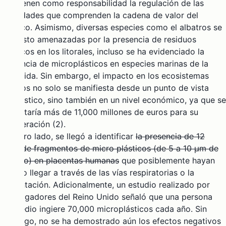
que tienen como responsabilidad la regulación de las
actividades que comprenden la cadena de valor del
plástico. Asimismo, diversas especies como el
albatros
se
han visto amenazadas por la presencia de residuos
plásticos en los litorales, incluso se ha evidenciado la
presencia de microplásticos en especies marinas de la
Antártida
. Sin embargo, el impacto en los ecosistemas
marinos no solo se manifiesta desde un punto de vista
paisajístico, sino también en un nivel económico, ya que se
necesitaría más de 11,000 millones de euros para su
recuperación (2).
Por otro lado, se llegó a identificar
la presencia de 12
tipos de fragmentos de micro plásticos (de 5 a 10 μm de
tamaño) en placentas humanas
que posiblemente hayan
podido llegar a través de las vías respiratorias o la
alimentación. Adicionalmente,
un estudio realizado por
investigadores del Reino Unido
señaló que una persona
promedio ingiere 70,000 microplásticos cada año. Sin
embargo, no se ha demostrado aún los efectos negativos