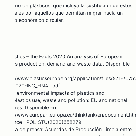
consumo de plásticos, que incluya la sustitución de est
os
materiales por aquellos que permitan migrar hacia un
modelo económico circular.
(1) Plastics – the Facts 2020 An analysis of European
plastics production, demand and waste data. Disponible
en:
https://www.plasticseurope.org/application/files/5716/075
WEB-2020-ING_FINAL.pdf
(2)The environmental impacts of plastics and
microplastics use, waste and pollution: EU and national
measures. Disponible en:
https://www.europarl.europa.eu/thinktank/en/document.ht
reference=IPOL_STU(2020)658279
(3)Nota de prensa:
Acuerdos de Producción Limpia entre