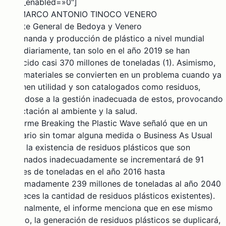
sticky_enabled=»0″]
POR MARCO ANTONIO TINOCO VENERO
Gerente General de Bedoya y Venero
La demanda y producción de plástico a nivel mundial
crece diariamente, tan solo en el año 2019 se han
producido casi 370 millones de toneladas (1). Asimismo,
estos materiales se convierten en un problema cuando ya
no tienen utilidad y son catalogados como residuos,
sumándose a la gestión inadecuada de estos, provocando
la afectación al ambiente y la salud.
El informe
Breaking the Plastic Wave
señaló que en un
escenario sin tomar alguna medida o Business As Usual
(BaU), la existencia de residuos plásticos que son
gestionados inadecuadamente se incrementará de 91
millones de toneladas en el año 2016 hasta
aproximadamente 239 millones de toneladas al año 2040
(2.6 veces la cantidad de residuos plásticos existentes).
Adicionalmente, el informe menciona que en ese mismo
periodo, la generación de residuos plásticos se duplicará,