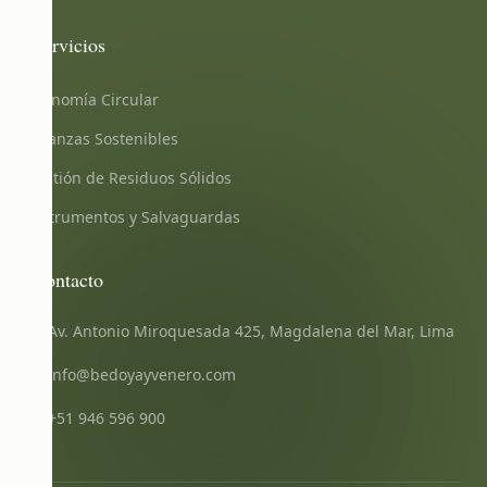
Servicios
Economía Circular
Finanzas Sostenibles
Gestión de Residuos Sólidos
Instrumentos y Salvaguardas
Contacto
Av. Antonio Miroquesada 425, Magdalena del Mar, Lima
info@bedoyayvenero.com
+51 946 596 900