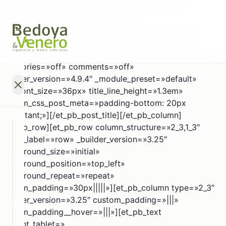
[et_pb_section fb_built=»1″ admin_label=»section»
_builder_version=»3.22″][et_pb_row
_builder_version=»4.9.0″ _module_preset=»default»]
[et_pb_column type=»4_4″ _builder_version=»4.9.0″
_module_preset=»default»][et_pb_post_title author=»off»
categories=»off» comments=»off»
_builder_version=»4.9.4″ _module_preset=»default»
title_font_size=»36px» title_line_height=»1.3em»
custom_css_post_meta=»padding-bottom: 20px
!important;»][/et_pb_post_title][/et_pb_column]
[/et_pb_row][et_pb_row column_structure=»2_3,1_3″
SECTORES
admin_label=»row» _builder_version=»3.25″
background_size=»initial»
background_position=»top_left»
IR A
SECTORES
background_repeat=»repeat»
SERVICIOS
custom_padding=»30px|||||»][et_pb_column type=»2_3″
_builder_version=»3.25″ custom_padding=»|||»
Banca
IR A
custom_padding__hover=»|||»][et_pb_text
Multilateral
SERVICIOS
RECURSOS
content_tablet=»