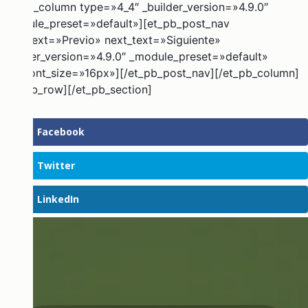
[et_pb_column type=»4_4″ _builder_version=»4.9.0″
_module_preset=»default»][et_pb_post_nav
prev_text=»Previo» next_text=»Siguiente»
_builder_version=»4.9.0″ _module_preset=»default»
title_font_size=»16px»][/et_pb_post_nav][/et_pb_column]
[/et_pb_row][/et_pb_section]
Facebook
Twitter
LinkedIn