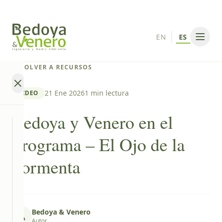
EN
ES
VOLVER A RECURSOS
21 Ene 2026
1 min lectura
VIDEO
Bedoya y Venero en el
SECTORES
Programa – El Ojo de la
Tormenta
IR A
SECTORES
SERVICIOS
Banca
IR A
Multilateral
SERVICIOS
Bedoya & Venero
RECURSOS
Autor