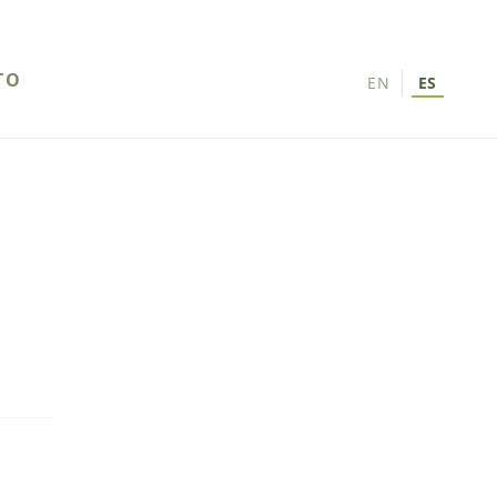
TO
EN
ES