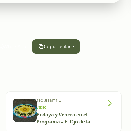
WhatsApp
Copiar enlace
SIGUIENTE →
VIDEO
Bedoya y Venero en el
Programa – El Ojo de la
Tormenta