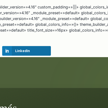
ilder_version=»4.16″ custom_padding=»|||» global_colors_
er_version=»4.16″ _module_preset=»default» global_colors
uilder_version=»4.16″ _module_preset=»default» global_co
e_preset=»default» global_colors_info=»{}» theme_builder
eset=»default» title_font_size=»16px» global_colors_info=
LinkedIn
 más