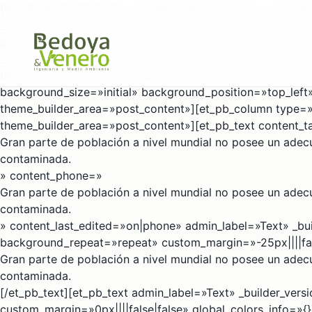
[et_pb_section fb_built=»1″ admin_label=»section» _builde
_module_preset=»default» global_colors_info=»{}» theme_
global_colors_info=»{}» theme_builder_area=»post_content
_module_preset=»default» title_font_size=»36px» title_l
theme_builder_area=»post_content»][/et_pb_post_title][/e
background_size=»initial» background_position=»top_left
theme_builder_area=»post_content»][et_pb_column type=»2
theme_builder_area=»post_content»][et_pb_text content_t
Gran parte de población a nivel mundial no posee un ade
contaminada.
» content_phone=»
Gran parte de población a nivel mundial no posee un ade
contaminada.
» content_last_edited=»on|phone» admin_label=»Text» _bui
background_repeat=»repeat» custom_margin=»-25px||||fals
Gran parte de población a nivel mundial no posee un ade
contaminada.
[/et_pb_text][et_pb_text admin_label=»Text» _builder_ver
custom_margin=»0px||||false|false» global_colors_info=»{