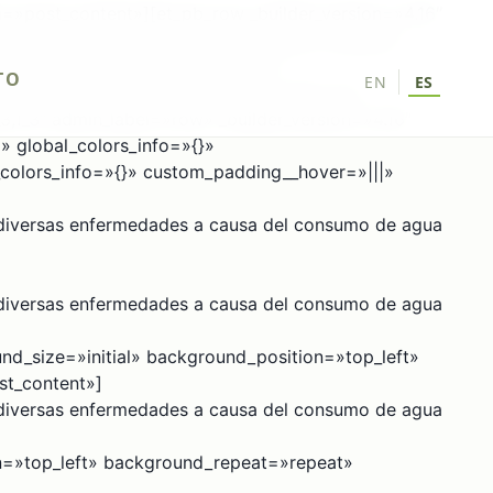
ea=»post_content»][et_pb_row _builder_version=»4.16″
uilder_version=»4.16″ _module_preset=»default»
ts=»off» _builder_version=»4.16″
TO
EN
ES
 20px !important;» global_colors_info=»{}»
,1_3″ admin_label=»row» _builder_version=»4.16″
 global_colors_info=»{}»
_colors_info=»{}» custom_padding__hover=»|||»
 diversas enfermedades a causa del consumo de agua
 diversas enfermedades a causa del consumo de agua
und_size=»initial» background_position=»top_left»
st_content»]
 diversas enfermedades a causa del consumo de agua
ion=»top_left» background_repeat=»repeat»