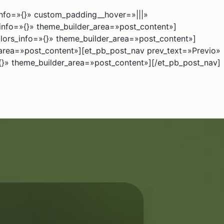
info=»{}» custom_padding__hover=»|||»
_info=»{}» theme_builder_area=»post_content»]
lors_info=»{}» theme_builder_area=»post_content»]
_area=»post_content»][et_pb_post_nav prev_text=»Previo»
»{}» theme_builder_area=»post_content»][/et_pb_post_nav]