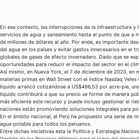
En ese contexto, las interrupciones de la infraestructura
servicios de agua y saneamiento hasta el punto de que a m
de millones de dólares al año. Por ende, es importante des
del agua en los países y evitar gastos innecesarios en el 
globales de gases de efecto invernadero. Dado que se esp
oportunidades para reducir el impacto del sector en el cli
Así mismo, en Nueva York, el 7 de diciembre de 2020, en m
materias primas en Wall Street con el índice Nasdaq Vele
líquido arrancó cotizándose a US$486,53 por acre-pie, un
líquido contribuirá a que su precio se forme de manera pú
más eficiente este recurso y puede incluso gestionar el rie
naciones están promoviendo soluciones integrales para pod
En el ámbito nacional, el Perú ha propuesto una serie de 
agua potable para todos los peruanos.
Entre dichas iniciativas esta la Política y Estrategia Nacio
Gestión de los Recursos Hídricos para el logro del desarro