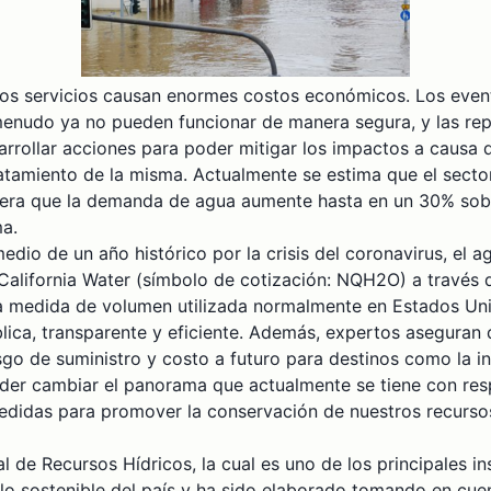
 y los servicios causan enormes costos económicos. Los ev
enudo ya no pueden funcionar de manera segura, y las repar
arrollar acciones para poder mitigar los impactos a causa 
tratamiento de la misma. Actualmente se estima que el secto
era que la demanda de agua aumente hasta en un 30% sobre
ma.
edio de un año histórico por la crisis del coronavirus, el
s California Water (símbolo de cotización: NQH2O) a travé
a medida de volumen utilizada normalmente en Estados Unid
blica, transparente y eficiente. Además, expertos asegura
sgo de suministro y costo a futuro para destinos como la in
er cambiar el panorama que actualmente se tiene con respe
medidas para promover la conservación de nuestros recursos
nal de Recursos Hídricos, la cual es uno de los principales 
llo sostenible del país y ha sido elaborado tomando en cue