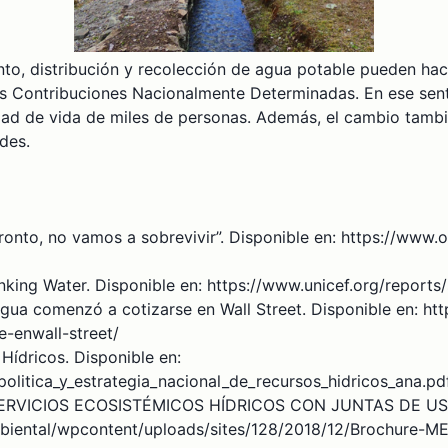
ento, distribución y recolección de agua potable pueden ha
us Contribuciones Nacionalmente Determinadas. En ese sen
lidad de vida de miles de personas. Además, el cambio tam
des.
pronto, no vamos a sobrevivir”. Disponible en: https://www.
nking Water. Disponible en: https://www.unicef.org/reports
agua comenzó a cotizarse en Wall Street. Disponible en: h
-enwall-street/
Hídricos. Disponible en:
politica_y_estrategia_nacional_de_recursos_hidricos_ana.pd
ERVICIOS ECOSISTÉMICOS HÍDRICOS CON JUNTAS DE USUA
mbiental/wpcontent/uploads/sites/128/2018/12/Brochur