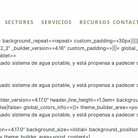
r_version=»4.16″ global_colors_info=»{}» theme_builder_ar
builder_area=»post_content»][et_pb_column type=»4_4″ _b
»][et_pb_post_title author=»off» categories=»off» commen
SECTORES
SERVICIOS
RECURSOS
CONTAC
ine_height=»1.3em» custom_css_post_meta=»padding-bottom:
t_pb_column][/et_pb_row][et_pb_row column_structure=»2_3
» background_repeat=»repeat» custom_padding=»30px|||||»
_3″ _builder_version=»4.16″ custom_padding=»|||» global
ablet=»
cuado sistema de agua potable, y está propensa a padecer
cuado sistema de agua potable, y está propensa a padecer
lder_version=»4.17.0″ header_line_height=»1.3em» backgro
e|false» global_colors_info=»{}» theme_builder_area=»po
cuado sistema de agua potable, y está propensa a padecer
sion=»4.17.0″ background_size=»initial» background_posit
}» theme_builder_area=»post_content»]