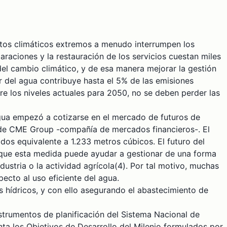
entos climáticos extremos a menudo interrumpen los
aciones y la restauración de los servicios cuestan miles
del cambio climático, y de esa manera mejorar la gestión
r del agua contribuye hasta el 5% de las emisiones
 los niveles actuales para 2050, no se deben perder las
 agua empezó a cotizarse en el mercado de futuros de
s de CME Group -compañía de mercados financieros-. El
os equivalente a 1.233 metros cúbicos. El futuro del
n que esta medida puede ayudar a gestionar de una forma
dustria o la actividad agrícola(4). Por tal motivo, muchas
cto al uso eficiente del agua.
 hídricos, y con ello asegurando el abastecimiento de
instrumentos de planificación del Sistema Nacional de
nta los Objetivos de Desarrollo del Milenio formulados por